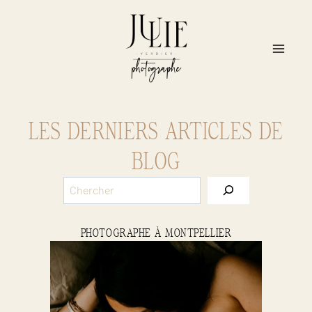
Aller
au
contenu
LES DERNIERS ARTICLES DE
BLOG
S
e
a
r
PHOTOGRAPHE À MONTPELLIER
c
h