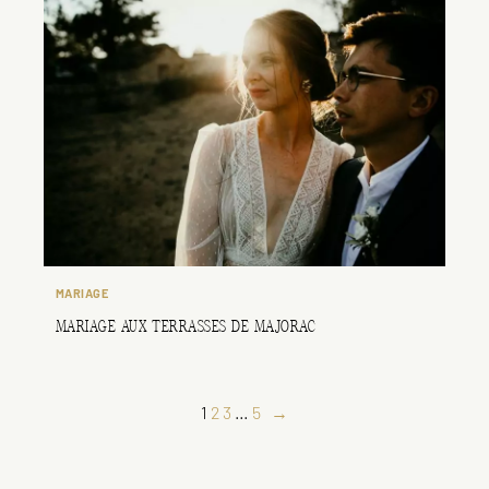
MARIAGE
MARIAGE AUX TERRASSES DE MAJORAC
1
2
3
…
5
→