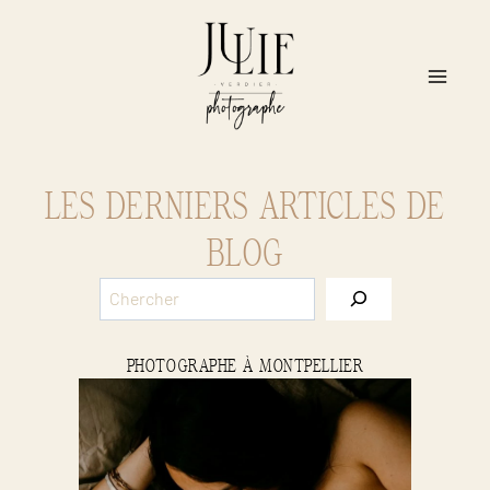
Aller
au
contenu
LES DERNIERS ARTICLES DE
BLOG
S
e
a
r
PHOTOGRAPHE À MONTPELLIER
c
h