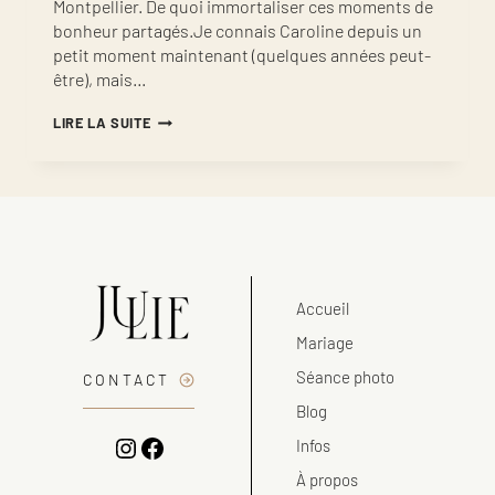
Montpellier. De quoi immortaliser ces moments de
bonheur partagés.Je connais Caroline depuis un
petit moment maintenant (quelques années peut-
être), mais…
SÉANCE
LIRE LA SUITE
PHOTO
EN
FAMILLE
PRÈS
DE
MONTPELLIER
Accueil
Mariage
Séance photo
CONTACT
Blog
Instagram
Facebook
Infos
À propos