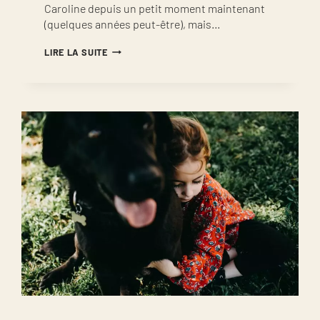
Caroline depuis un petit moment maintenant
(quelques années peut-être), mais…
SÉANCE
LIRE LA SUITE
PHOTO
EN
FAMILLE
PRÈS
DE
MONTPELLIER