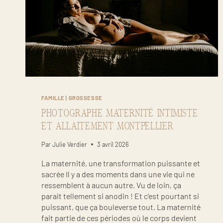
FAMILLE
|
GROSSESSE
PHOTOGRAPHE MATERNITÉ INTIMISTE
ET ALLAITEMENT MONTPELLIER
Par
Julie Verdier
3 avril 2026
La maternité, une transformation puissante et
sacrée Il y a des moments dans une vie qui ne
ressemblent à aucun autre. Vu de loin, ça
parait tellement si anodin ! Et c’est pourtant si
puissant, que ça bouleverse tout. La maternité
fait partie de ces périodes où le corps devient